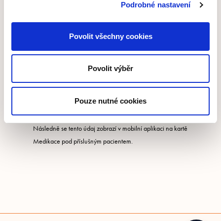
Podrobné nastavení
Jak se
přihlásím
do mobilní aplikace?
Na tomto odkaze
mob.e-sestricka.cz
zadáte stejné přihlašovací údaje jako pro
Povolit všechny cookies
přihlášení do webové e-Sestřičky.
Kam zapsat informace o
medikaci
pacienta, aby byla
viditelná v mobilní aplikaci
?
Medikaci lze
zapsat nebo
Povolit výběr
zkopírovat formou
P
oznámky
k medikaci
na záložku
Medikace
v
sekci
Odbornost
ve webové aplikaci. Většinou jsou tyto léky
Pouze nutné cookies
vypsány u
Pacienta
na
kartě
Zdravotní stav pacienta - Významné
údaje o současné medikaci
(
odkud lze tento údaj kopírovat).
Následně se tento údaj zobrazí v mobilní aplikaci
na kartě
Medikace pod příslušným pacientem.