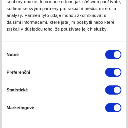
soubory cookie. Informace o tom, jak náš web používáte,
sdílíme se svými partnery pro sociální média, inzerci a
Poukazy
analýzy. Partneři tyto údaje mohou zkombinovat s
dalšími informacemi, které jste jim poskytli nebo které
Kde nastavit, aby se název lékaře tiskl na poukaz?
V
získali v důsledku toho, že používáte jejich služby.
Nastavení
-
Organizace
- záložka
Odbornost 925
je
Tisknout lékaře na poukaz.
Ten umožňuje zvolit,
check-box
Výběr
zda si přejete lékaře na poukazy tisknout či ne.
Nutné
souhlasu
Kam zapsat lékařský prostředek/materiál, aby se propsal
na poukaz?
Na záložce
Poukaz
lze využít pole
Poznámka
Preferenční
ke zdravotnímu stavu.
Informace sem vepsaná se poté
zobrazuje na vytištěném poukazu nad
Cílem předepsané
DP.
Statistické
Marketingové
Mobilní aplikace